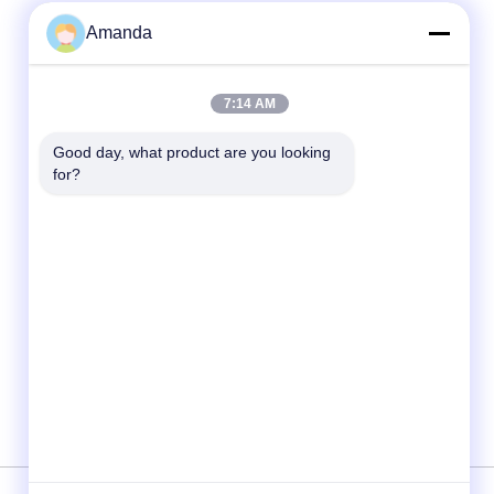
Amanda
Contacto rápido
7:14 AM
Teléfono
86--15556982932
Good day, what product are you looking 
for?
Email
Amanda@kirail.com
Dirección
Edificio 1, parque industrial del comercio
electrónico fronterizo, zona consolidada
completa, nuevo distrito de Zhengpugang,
ciudad de Ma'anshan, provincia de Anhui