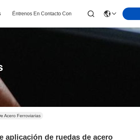
s
Éntrenos En Contacto Con
s
e Acero Ferroviarias
de aplicación de ruedas de acero