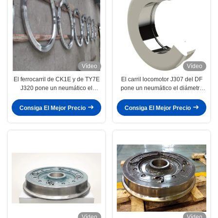
Vídeo
Vídeo
El ferrocarril de CK1E y de TY7E
El carril locomotor J307 del DF
J320 pone un neumático el
pone un neumático el diámetro
diámetro de 915m m para la
de 1060m m
locomotora del DF
Consiga El Mejor Precio
Consiga El Mejor Precio
Vídeo
Vídeo