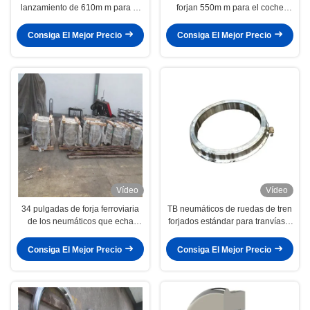
lanzamiento de 610m m para el
forjan 550m m para el coche
coche locomotor CB Certificate
locomotor del carro
del carro
Consiga El Mejor Precio
Consiga El Mejor Precio
Vídeo
Vídeo
34 pulgadas de forja ferroviaria
TB neumáticos de ruedas de tren
de los neumáticos que echa
forjados estándar para tranvías y
762m m para los vagones
trenes ligeros
Consiga El Mejor Precio
Consiga El Mejor Precio