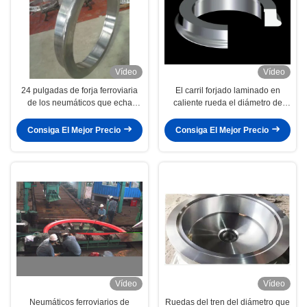
Vídeo
Vídeo
24 pulgadas de forja ferroviaria
El carril forjado laminado en
de los neumáticos que echa
caliente rueda el diámetro de
762m m para los vagones
851m m para los carros
locomotores
Consiga El Mejor Precio
Consiga El Mejor Precio
Vídeo
Vídeo
Neumáticos ferroviarios de
Ruedas del tren del diámetro que