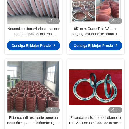
Vídeo
Vídeo
Neumáticos ferroviarios de acero
851m m Crane Rail Wheels
rodados para el material
Forging, estándar de arriba del
ferroviario de Vechicles CL60
EN de Crane Trolley Wheels GB
R9T R8T
Consiga El Mejor Precio
Consiga El Mejor Precio
Vídeo
Vídeo
El ferrocarril resistente pone un
Estándar resistente del diámetro
neumático para el diámetro ligero
UIC AAR de la pisada de la rueda
del carril 100mm-1450m m
de coche de carril 550m m