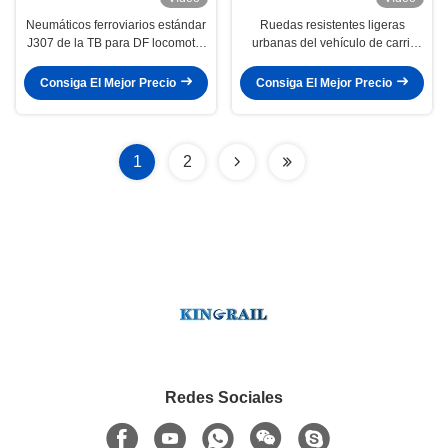
Neumáticos ferroviarios estándar
Ruedas resistentes ligeras
J307 de la TB para DF locomotor
urbanas del vehículo de carril
LG61 como material
700m m para la velocidad del
carril debajo de 110km/H
Consiga El Mejor Precio
Consiga El Mejor Precio
1
2
Redes Sociales