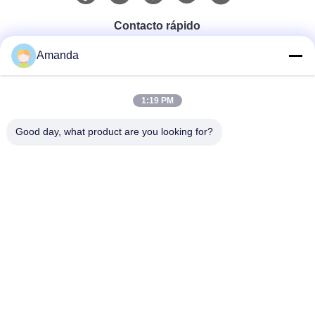
Contacto rápido
Amanda
Teléfono
0086-15556982932
1:19 PM
Good day, what product are you looking for?
Email
amanda@kirail.com
Dirección
Edificio 1, parque industrial del comercio electrónico
fronterizo, zona consolidada completa, nuevo distrito de
Zhengpugang, ciudad de Ma'anshan, provincia de
Anhui
Políticas De Privacidad
|
Mapa Del Sitio