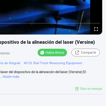
ispositivo de la alineación del laser (Versine)
Habla Ahora.
Compartir
iniones
ía de Kingrail
#
0.01 Rail Track Measuring Equipment
ser del dispositivo de la alineación del laser (Versine) El
..
Visión más
Deja un mensaje