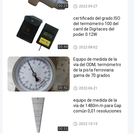
Precisión que forja piezas
00:29
2022-09-27
certificado del grado ISO
del termómetro 100 del
carril de Digitaces del
poder 0.12W
Equipo de medida de la vía
00:44
2022-08-02
Equipo de medida de la
vía del ODM, termómetro
de la pista ferroviaria
gama de 70 grados
Equipo de medida de la vía
00:42
2022-06-21
equipo de medida de la
vía de 1480m m para Gap
común 0,01 resoluciones
Equipo de medida de la vía
2022-10-10
00:33